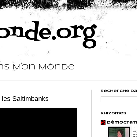
nde.org
ns Mon Monde
Recherche d
 les Saltimbanks
Rhizomes
Démocrati
U
p
C