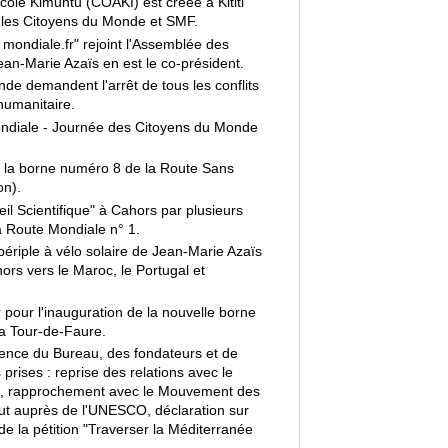
ole Kimuntu (COAKI) est créée à Kititi
 les Citoyens du Monde et SMF.
 mondiale.fr" rejoint l'Assemblée des
n-Marie Azaïs en est le co-président.
e demandent l'arrêt de tous les conflits
humanitaire.
ondiale - Journée des Citoyens du Monde
e la borne numéro 8 de la Route Sans
on).
il Scientifique" à Cahors par plusieurs
a Route Mondiale n° 1.
ériple à vélo solaire de Jean-Marie Azaïs
ors vers le Maroc, le Portugal et
pour l'inauguration de la nouvelle borne
La Tour-de-Faure.
ence du Bureau, des fondateurs et de
rises : reprise des relations avec le
, rapprochement avec le Mouvement des
atut auprès de l'UNESCO, déclaration sur
e la pétition "Traverser la Méditerranée