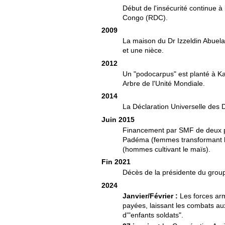
Début de l'insécurité continue 
Congo (RDC).
2009
La maison du Dr Izzeldin Abuelai
et une nièce.
2012
Un "podocarpus" est planté à 
Arbre de l'Unité Mondiale.
2014
La Déclaration Universelle des D
Juin 2015
Financement par SMF de deux p
Padéma (femmes transformant l
(hommes cultivant le maïs).
Fin 2021
Décès de la présidente du gro
2024
Janvier/Février :
Les forces ar
payées, laissant les combats aux 
d'"enfants soldats".