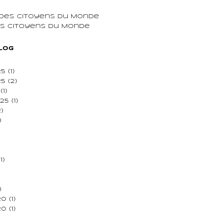
 des Citoyens du Monde
ns Citoyens du Monde
blog
25
(1)
25
(2)
(1)
25
(1)
)
)
1)
)
20
(1)
20
(1)