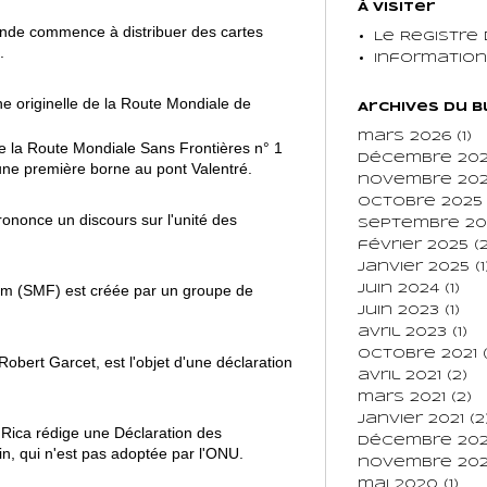
À Visiter
nde commence à distribuer des cartes
Le Registre
.
Informatio
e originelle de la Route Mondiale de
Archives du 
mars 2026
(1)
e la Route Mondiale Sans Frontières n° 1
décembre 20
'une première borne au pont Valentré.
novembre 20
octobre 2025
nonce un discours sur l'unité des
septembre 20
février 2025
(2
janvier 2025
(1
aim (SMF) est créée par un groupe de
juin 2024
(1)
juin 2023
(1)
avril 2023
(1)
octobre 2021
(
obert Garcet, est l'objet d'une déclaration
avril 2021
(2)
mars 2021
(2)
janvier 2021
(2
 Rica rédige une Déclaration des
décembre 20
n, qui n'est pas adoptée par l'ONU.
novembre 20
mai 2020
(1)