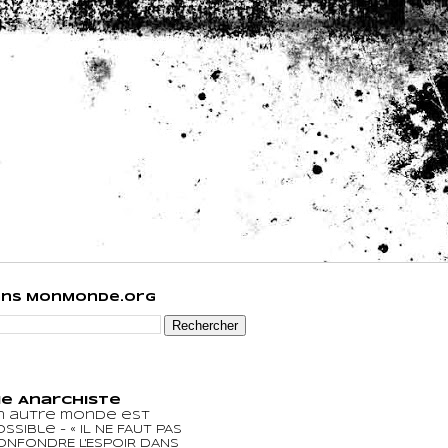
ans MonMonde.org
e Anarchiste
n autre monde est
ossible
-
« IL NE FAUT PAS
ONFONDRE L'ESPOIR DANS