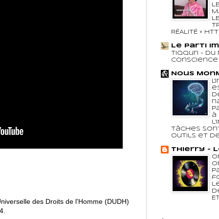
L
M
L
T
RÉALITÉ » http:
Le Parti I
Tiqqun - Du 
Conscienc
Nous Mon
L
e
d
n
p
à
l
tâches son
outils et des
Thierry - 
O
O
p
f
l
d
Et
Universelle des Droits de l'Homme (DUDH)
4.