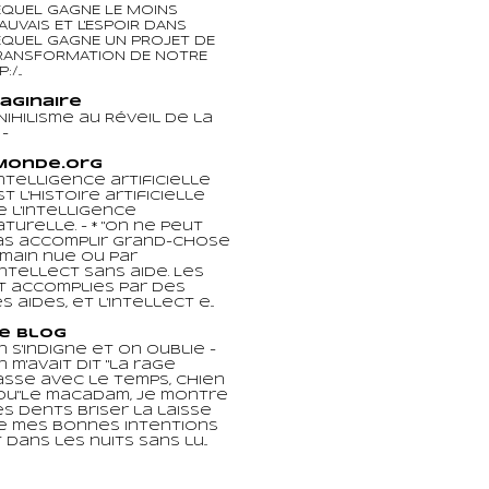
EQUEL GAGNE LE MOINS
AUVAIS ET L'ESPOIR DANS
EQUEL GAGNE UN PROJET DE
RANSFORMATION DE NOTRE
/...
maginaire
Nihilisme au Réveil de la
e
-
Monde.org
'intelligence artificielle
st l'histoire artificielle
e l'intelligence
aturelle.
-
* "On ne peut
as accomplir grand-chose
 main nue ou par
'intellect sans aide. Les
t accomplies par des
 aides, et l'intellect e...
Le Blog
n s'indigne et on oublie
-
n m'avait dit "la rage
asse avec le temps, chien
ou"Le macadam, je montre
es dents Briser la laisse
e mes bonnes intentions
 dans les nuits sans lu...