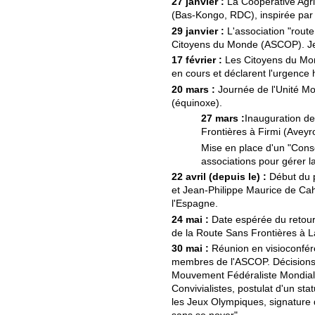
27 janvier :
La Coopérative Agric
(Bas-Kongo, RDC), inspirée par
29 janvier :
L'association "route
Citoyens du Monde (ASCOP). Jea
17 février :
Les Citoyens du Mond
en cours et déclarent l'urgence 
20 mars :
Journée de l'Unité M
(équinoxe).
27 mars :
Inauguration d
Frontières à Firmi (Aveyr
Mise en place d'un "Conse
associations pour gérer l
22 avril (depuis le) :
Début du p
et Jean-Philippe Maurice de Cah
l'Espagne.
24 mai :
Date espérée du retour 
de la Route Sans Frontières à 
30 mai :
Réunion en visioconfér
membres de l'ASCOP. Décisions p
Mouvement Fédéraliste Mondial
Convivialistes, postulat d'un st
les Jeux Olympiques, signature d