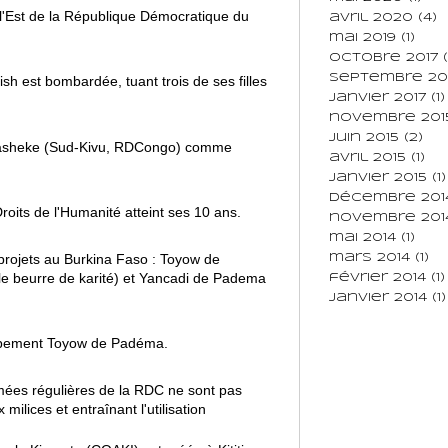
à l'Est de la République Démocratique du
avril 2020
(4)
mai 2019
(1)
octobre 2017
(
septembre 20
sh est bombardée, tuant trois de ses filles
janvier 2017
(1)
novembre 201
juin 2015
(2)
Kasheke (Sud-Kivu, RDCongo) comme
avril 2015
(1)
janvier 2015
(1)
décembre 201
roits de l'Humanité atteint ses 10 ans.
novembre 201
mai 2014
(1)
rojets au Burkina Faso : Toyow de
mars 2014
(1)
e beurre de karité) et Yancadi de Padema
février 2014
(1)
janvier 2014
(1)
upement Toyow de Padéma.
mées régulières de la RDC ne sont pas
milices et entraînant l'utilisation