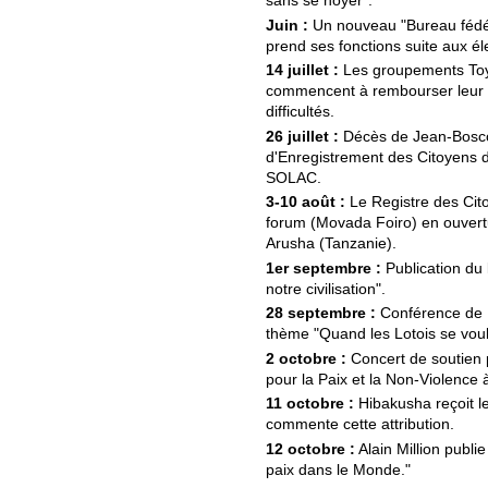
sans se noyer".
Juin :
Un nouveau "Bureau fédé
prend ses fonctions suite aux él
14 juillet :
Les groupements Toy
commencent à rembourser leur 
difficultés.
26 juillet :
Décès de Jean-Bosco
d'Enregistrement des Citoyens 
SOLAC.
3-10 août :
Le Registre des Cit
forum (Movada Foiro) en ouvert
Arusha (Tanzanie).
1er septembre :
Publication du l
notre civilisation".
28 septembre :
Conférence de M
thème "Quand les Lotois se vou
2 octobre :
Concert de soutien 
pour la Paix et la Non-Violence à
11 octobre :
Hibakusha reçoit l
commente cette attribution.
12 octobre :
Alain Million publi
paix dans le Monde."