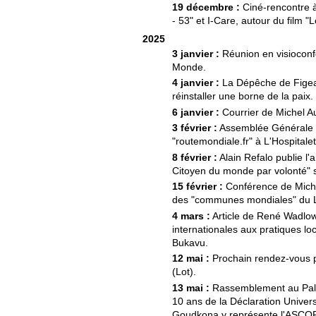
19 décembre :
Ciné-rencontre à
- 53" et I-Care, autour du film "
2025
3 janvier :
Réunion en visioconf
Monde.
4 janvier :
La Dépêche de Figeac 
réinstaller une borne de la paix.
6 janvier :
Courrier de Michel A
3 février :
Assemblée Générale Or
"routemondiale.fr" à L'Hospitale
8 février :
Alain Refalo publie l'
Citoyen du monde par volonté" 
15 février :
Conférence de Michel
des "communes mondiales" du L
4 mars :
Article de René Wadlow
internationales aux pratiques lo
Bukavu.
12 mai :
Prochain rendez-vous p
(Lot).
13 mai :
Rassemblement au Pala
10 ans de la Déclaration Univers
Goudkona y représente l'ASCOP