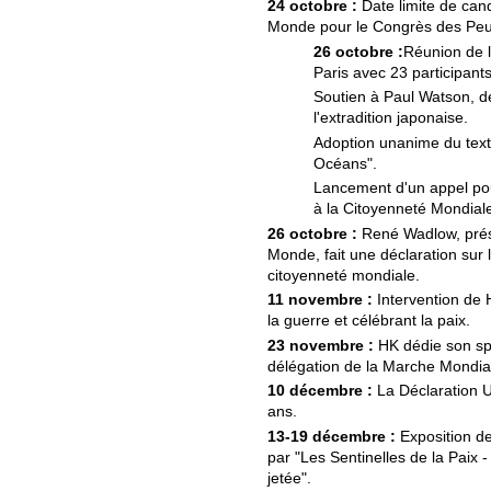
24 octobre :
Date limite de can
Monde pour le Congrès des Peu
26 octobre :
Réunion de 
Paris avec 23 participants
Soutien à Paul Watson, d
l'extradition japonaise.
Adoption unanime du text
Océans".
Lancement d'un appel pou
à la Citoyenneté Mondial
26 octobre :
René Wadlow, prési
Monde, fait une déclaration sur l
citoyenneté mondiale.
11 novembre :
Intervention de 
la guerre et célébrant la paix.
23 novembre :
HK dédie son sp
délégation de la Marche Mondial
10 décembre :
La Déclaration U
ans.
13-19 décembre :
Exposition de
par "Les Sentinelles de la Paix 
jetée".