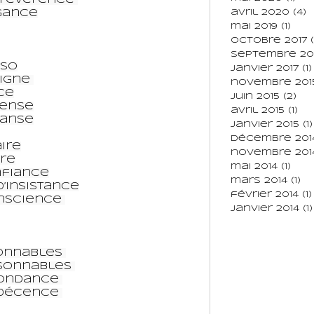
gance

avril 2020
(4)
mai 2019
(1)
octobre 2017
(
septembre 20
so

janvier 2017
(1)
gne 

novembre 201
e

juin 2015
(2)
ense

avril 2015
(1)
anse

janvier 2015
(1)
décembre 201
re

novembre 201
re

mai 2014
(1)
fiance

mars 2014
(1)
’insistance

février 2014
(1)
science 

janvier 2014
(1)
nnables 

sonnables 

ondance 

ndécence 
