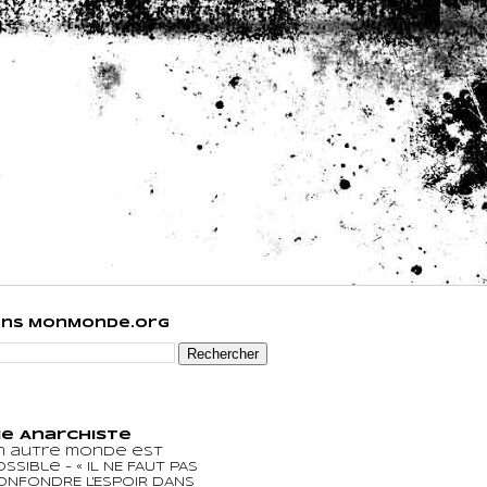
ans MonMonde.org
e Anarchiste
n autre monde est
ossible
-
« IL NE FAUT PAS
ONFONDRE L'ESPOIR DANS