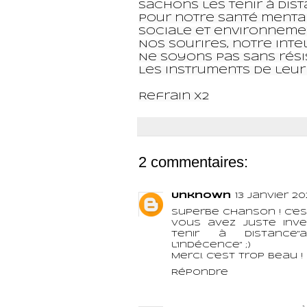
Sachons les tenir à dist
Pour notre santé mental
Sociale et environneme
Nos sourires, notre inte
Ne soyons pas sans rési
Les instruments de leu
Refrain x2
2 commentaires:
Unknown
13 janvier 20
Superbe chanson ! C'e
Vous avez juste inve
tenir à distance"a
l'indécence" ;)
Merci. C'est trop beau !
Répondre