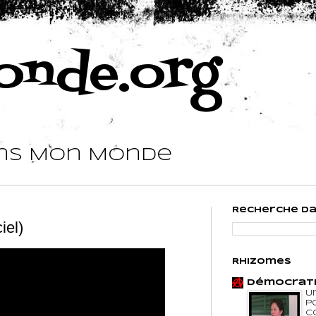
nde.org
ns Mon Monde
Recherche d
iel)
Rhizomes
Démocrati
U
p
C