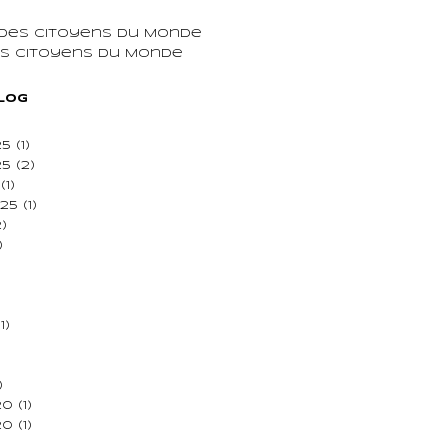
 des Citoyens du Monde
ns Citoyens du Monde
blog
25
(1)
25
(2)
(1)
25
(1)
)
)
1)
)
20
(1)
20
(1)