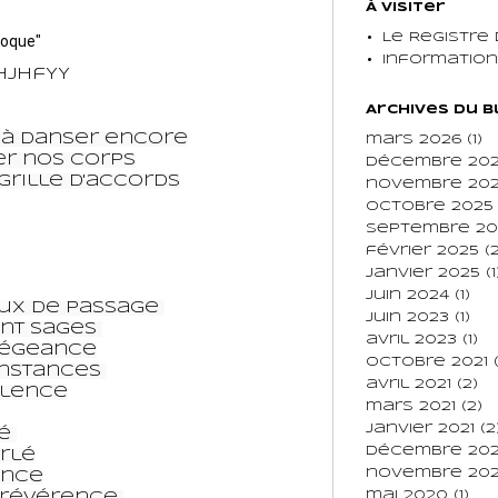
À Visiter
Le Registre
époque"
Informatio
HJHfYY
Archives du 
à danser encore

mars 2026
(1)
r nos corps

décembre 20
grille d'accords

novembre 20
octobre 2025
septembre 20
février 2025
(2
janvier 2025
(1
juin 2024
(1)
x de passage 

juin 2023
(1)
nt sages 

avril 2023
(1)
légeance

octobre 2021
(
nstances 

avril 2021
(2)
lence

mars 2021
(2)
janvier 2021
(2
 

décembre 20
rlé

novembre 20
nce

mai 2020
(1)
révérence 
