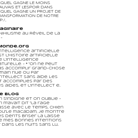
EQUEL GAGNE LE MOINS
AUVAIS ET L'ESPOIR DANS
EQUEL GAGNE UN PROJET DE
RANSFORMATION DE NOTRE
/...
maginaire
Nihilisme au Réveil de la
e
-
Monde.org
'intelligence artificielle
st l'histoire artificielle
e l'intelligence
aturelle.
-
* "On ne peut
as accomplir grand-chose
 main nue ou par
'intellect sans aide. Les
t accomplies par des
 aides, et l'intellect e...
Le Blog
n s'indigne et on oublie
-
n m'avait dit "la rage
asse avec le temps, chien
ou"Le macadam, je montre
es dents Briser la laisse
e mes bonnes intentions
 dans les nuits sans lu...