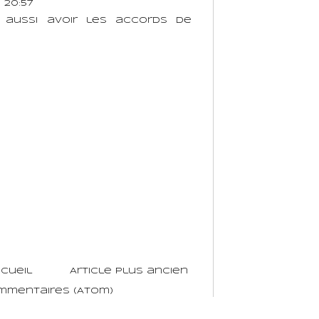
 20:57
r aussi avoir les accords de
cueil
Article plus ancien
ommentaires (Atom)