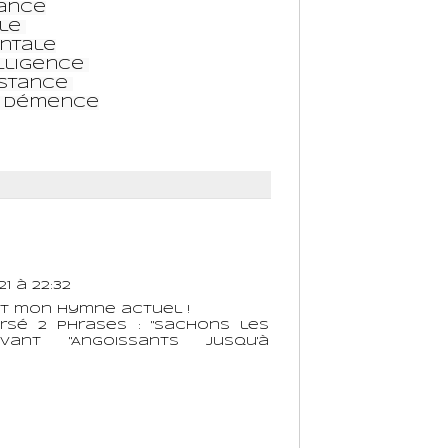
ance

e 

ntale

lligence 

stance 

r démence

21 à 22:32
st mon hymne actuel !
rsé 2 phrases : "Sachons les
vant "Angoissants jusqu'à