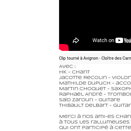
Clip tourné à Avignon - Cloître des Ca
Avec : 

HK - Chant

Jacotte Recolin - Violon
Mathilde Dupuch - acco
Martin Choquet - saxop
Raphaël André - trombo
Saïd Zarouri - guitare

Thibault Delbart - guitar
Merci à nos ami-es chan
à tous les rallumeuses 