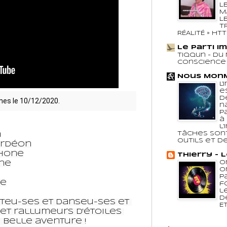
L
M
L
T
RÉALITÉ » http:
Le Parti I
Tiqqun - Du 
Conscienc
Nous Mon
L
e
d
rmes le 10/12/2020.
n
p
à
l
tâches son


outils et des
rdéon

hone

Thierry - 
O
ne

O
p
e

f
l
d
teu-ses et danseu-ses et 
Et
et rallumeurs d'étoiles 