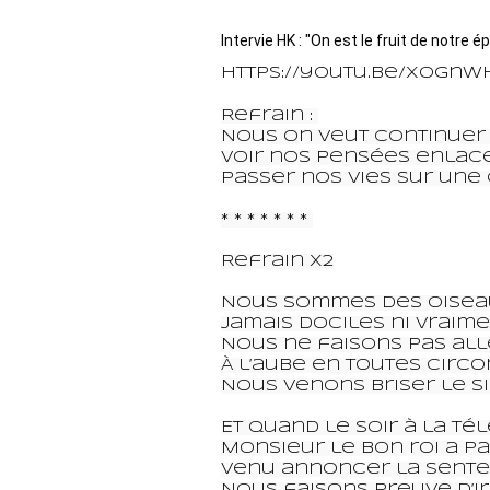
Intervie HK : "On est le fruit de notre 
https://youtu.be/xognW
Refrain : 

Nous on veut continuer 
Voir nos pensées enlace
Passer nos vies sur une 
* * * * * * * 

Refrain x2

Nous sommes des oiseau
Jamais dociles ni vraime
Nous ne faisons pas al
À l’aube en toutes circo
Nous venons briser le si
Et quand le soir à la télé
Monsieur le bon roi a pa
Venu annoncer la sente
Nous faisons preuve d’ir