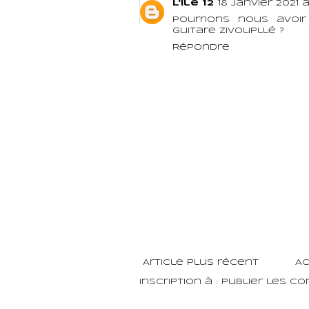
L'ile 12
18 janvier 2021 à
Pourrions nous avoi
guitare zivoupllé ?
Répondre
Article plus récent
Ac
Inscription à :
Publier les c